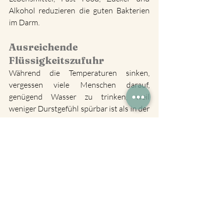
Alkohol reduzieren die guten Bakterien 
im Darm.
Ausreichende 
Flüssigkeitszufuhr
Während die Temperaturen sinken, 
vergessen viele Menschen darauf, 
genügend Wasser zu trinken, weil 
weniger Durstgefühl spürbar ist als in der 
heißen Jahreszeit. Eine 
ausreichende 
Flüssigkeitsaufnahme
 ist wichtig, um den 
Stoffwechsel zu unterstützen und die 
Schleimhäute zu befeuchten, die in der 
kalten Jahreszeit durch die trockene 
Heizungsluft gereizt sind und dadurch 
ihre Barrierefunktion gegen eindringende 
Krankheitserreger einbüßen können.