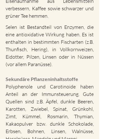
Eisenaufnahme aus Lebensmitteln 
verbessern, Kaffee sowie schwarzer und 
grüner Tee hemmen.
Selen ist Bestandteil von Enzymen, die 
eine antioxidative Wirkung haben. Es ist 
enthalten in bestimmten Fischarten (z.B. 
Thunfisch, Hering), in Vollkornweizen, 
Eidotter, Pilzen, Linsen oder in Nüssen 
(vor allem Paranüsse).
Sekundäre Pflanzeninhaltsstoffe
Polyphenole und Carotinoide haben 
Anteil an der Immunsteuerung. Gute 
Quellen sind z.B. Äpfel, dunkle Beeren, 
Karotten, Zwiebel, Spinat, Grünkohl, 
Zimt, Kümmel, Rosmarin, Thymian, 
Kakaopulver bzw. dunkle Schokolade, 
Erbsen, Bohnen, Linsen, Walnüsse, 
Haselnüsse, Mandeln und Maroni.