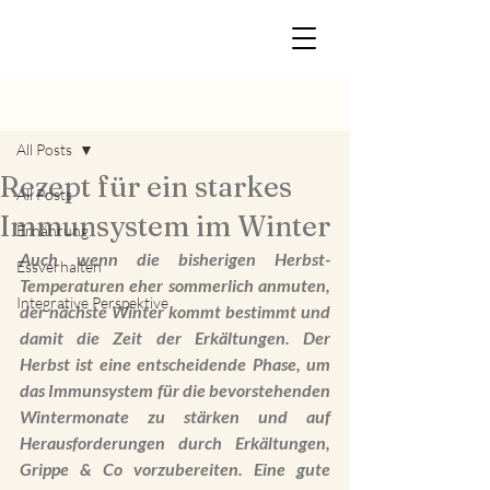
Beitrag
All Posts
Rezept für ein starkes
All Posts
Immunsystem im Winter
Ernährung
Auch wenn die bisherigen Herbst-
Essverhalten
Temperaturen eher sommerlich anmuten, 
Integrative Perspektive
der nächste Winter kommt bestimmt und 
damit die Zeit der Erkältungen. Der 
Herbst ist eine entscheidende Phase, um 
das Immunsystem für die bevorstehenden 
Wintermonate zu stärken und auf 
Herausforderungen durch Erkältungen, 
Grippe & Co vorzubereiten. Eine gute 