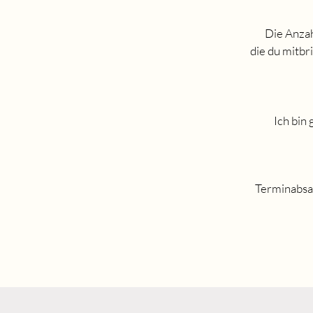
Die Anzah
die du mitbr
Ich bin
Terminabsag