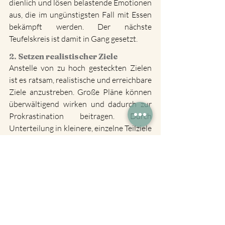
dienlich und lösen belastende Emotionen 
aus, die im ungünstigsten Fall mit Essen 
bekämpft werden. Der nächste 
Teufelskreis ist damit in Gang gesetzt.
2. Setzen realistischer Ziele
Anstelle von zu hoch gesteckten Zielen 
ist es ratsam, realistische und erreichbare 
Ziele anzustreben. Große Pläne können 
überwältigend wirken und dadurch zur 
Prokrastination beitragen. Durch 
Unterteilung in kleinere, einzelne Teilziele 
wird ein Veränderungsprozess 
überschaubarer und kontrollierbarer. 
Dies ermöglicht Erfolgserlebnisse, die die 
Selbstwirksamkeit und die Stabilisierung 
positiver Glaubenssätze stärken. 
Erreichte Ziele fördern das Vertrauen in 
die eigenen Fähigkeiten.