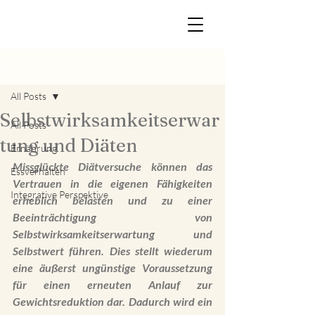
Beitrag
All Posts
Selbstwirksamkeitserwar
All Posts
tung und Diäten
Ernährung
Missglückte Diätversuche können das 
Essverhalten
Vertrauen in die eigenen Fähigkeiten 
Integrative Perspektive
erheblich belasten und zu einer 
Beeinträchtigung von 
Selbstwirksamkeitserwartung und 
Selbstwert führen. Dies stellt wiederum 
eine äußerst ungünstige Voraussetzung 
für einen erneuten Anlauf zur 
Gewichtsreduktion dar. Dadurch wird ein 