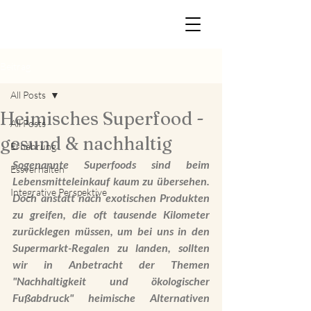
Beitrag
All Posts
Heimisches Superfood -
All Posts
gesund & nachhaltig
Ernährung
Sogenannte Superfoods sind beim 
Essverhalten
Lebensmitteleinkauf kaum zu übersehen. 
Integrative Perspektive
Doch anstatt nach exotischen Produkten 
zu greifen, die oft tausende Kilometer 
zurücklegen müssen, um bei uns in den 
Supermarkt-Regalen zu landen, sollten 
wir in Anbetracht der Themen 
"Nachhaltigkeit und ökologischer 
Fußabdruck" heimische Alternativen 