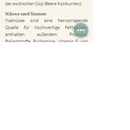
der exotischen Goji-Beere Konkurrenz.
Nüsse und Samen
Walnüsse sind eine hervorragende 
Quelle für hochwertige Fettsäuren, 
enthalten außerdem Proteine, 
Ballaststoffe, B-Vitamine, Vitamin E und 
Mineralstoffe wie Magnesium und 
Kalium. Durch ihre wertvollen Fette sind 
sie ein idealer Energielieferant und 
machen der weit gereisten Avocado 
regionale Konkurrenz. Avocados gelten 
wegen ihres hohen Gehalts an 
ungesättigten Fettsäuren als Superfood. 
Walnüsse haben einen höheren Gehalt 
an Ölsäure (einfach ungesättigte 
Fettsäuren) sowie an mehrfach 
ungesättigten Fettsäuren. Leinsamen 
können anstelle von Chia-Samen 