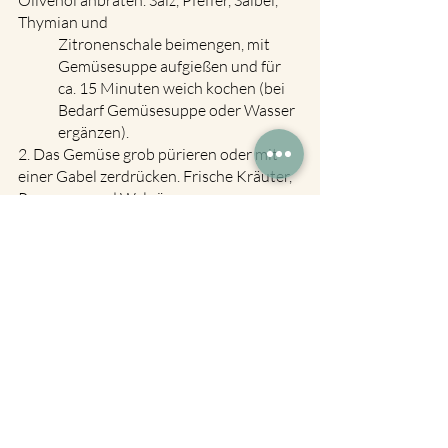
Thymian und 
Zitronenschale beimengen, mit 
Gemüsesuppe aufgießen und für 
ca. 15 Minuten weich kochen (bei 
Bedarf Gemüsesuppe oder Wasser 
ergänzen).
2. Das Gemüse grob pürieren oder mit 
einer Gabel zerdrücken. Frische Kräuter, 
Parmesan und Walnüsse 
hinzufügen. Mit Zitronensaft, Salz 
und Pfeffer abschmecken. Bei 
Bedarf noch ein wenig Olivenöl 
unterrühren.
3. Passt als Pesto zu Nudeln, als Dip oder 
Aufstrich.
Schneller Curry-Kürbis 
vom Blech