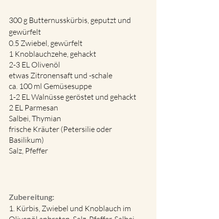
300 g Butternusskürbis, geputzt und 
gewürfelt
0.5 Zwiebel, gewürfelt
1 Knoblauchzehe, gehackt
2-3 EL Olivenöl
etwas Zitronensaft und -schale
ca. 100 ml Gemüsesuppe
1-2 EL Walnüsse geröstet und gehackt
2 EL Parmesan
Salbei, Thymian
frische Kräuter (Petersilie oder 
Basilikum)
Salz, Pfeffer
Zubereitung:
1. Kürbis, Zwiebel und Knoblauch im 
Olivenöl anbraten. Salz, Pfeffer, Salbei, 