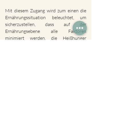
Mit diesem Zugang wird zum einen die 
Ernährungssituation beleuchtet, um 
sicherzustellen, dass auf der 
Ernährungsebene alle Faktoren 
minimiert werden, die Heißhunger 
auslösen können. Zum anderen findet die 
psychologische Ebene Berücksichtigung, 
um individuelle Einflussfaktoren auf das 
Essverhalten zu identifizieren und einen 
erfolgreichen Weg Richtung entspanntes, 
genussvolles Essverhalten
 zu finden.
Wird auf eine ausgewogene Ernährung 
und eine ideale Zusammensetzung der 
Mahlzeiten geachtet, gehören 
Heißhungerattacken bald der 
Vergangenheit an. Sowohl die Ernährung 
nach TCM als auch die westliche 