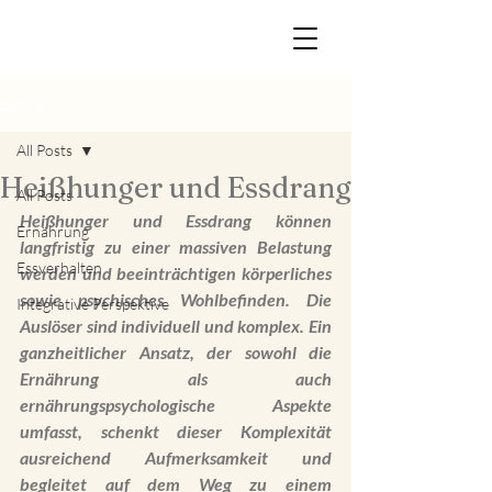
Beitrag
All Posts
Heißhunger und Essdrang
All Posts
Heißhunger und Essdrang können 
Ernährung
langfristig zu einer massiven Belastung 
Essverhalten
werden und beeinträchtigen körperliches 
sowie psychisches Wohlbefinden. Die 
Integrative Perspektive
Auslöser sind individuell und komplex. Ein 
ganzheitlicher Ansatz, der sowohl die 
Ernährung als auch 
ernährungspsychologische Aspekte 
umfasst, schenkt dieser Komplexität 
ausreichend Aufmerksamkeit und 
begleitet auf dem Weg zu einem 